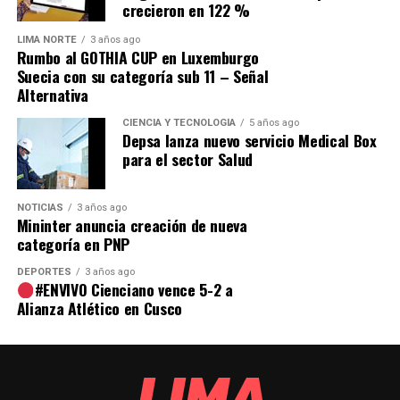
crecieron en 122 %
LIMA NORTE
3 años ago
Rumbo al GOTHIA CUP en Luxemburgo
Suecia con su categoría sub 11 – Señal
Alternativa
CIENCIA Y TECNOLOGÍA
5 años ago
Depsa lanza nuevo servicio Medical Box
para el sector Salud
NOTICIAS
3 años ago
Mininter anuncia creación de nueva
categoría en PNP
DEPORTES
3 años ago
#ENVIVO Cienciano vence 5-2 a
Alianza Atlético en Cusco