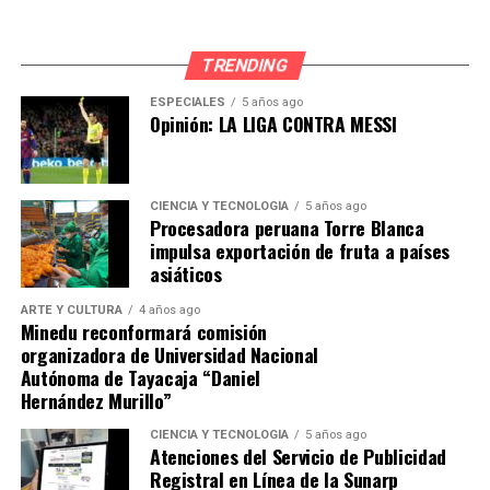
TRENDING
ESPECIALES
5 años ago
Opinión: LA LIGA CONTRA MESSI
CIENCIA Y TECNOLOGÍA
5 años ago
Procesadora peruana Torre Blanca
impulsa exportación de fruta a países
asiáticos
ARTE Y CULTURA
4 años ago
Minedu reconformará comisión
organizadora de Universidad Nacional
Autónoma de Tayacaja “Daniel
Hernández Murillo”
CIENCIA Y TECNOLOGÍA
5 años ago
Atenciones del Servicio de Publicidad
Registral en Línea de la Sunarp