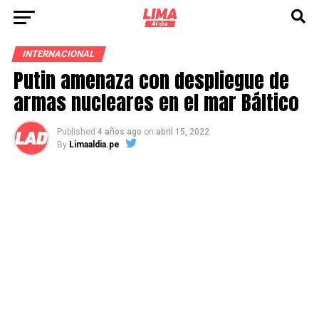
INTERNACIONAL
Putin amenaza con despliegue de
armas nucleares en el mar Báltico
Published
4 años ago
on
abril 15, 2022
By
Limaaldia.pe