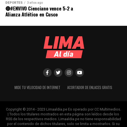
DEPORTES
3 años ago
🔴#ENVIVO Cienciano vence 5-2 a
Alianza Atlético en Cusco
MIDE TU VELOCIDAD DE INTERNET
ACORTADOR DE ENLACES GRATIS
Copyright © 2014 - 2023 Limaaldia.pe Es operado por CC Multimedios.
| Todos los titulares mostrados en esta página son leídos desde los
RSS de los respectivos medios. Limaaldia.pe no tiene responsabilidad
por el contenido de dichos titulares, solo se limita a mostrarlos. Si su