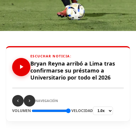
durante el partido ante Carabobo por Copa Libertadores
2026. Con este panorama, se abre la posibilidad de que
Alianza Lima no preste nuevamente el recinto deportivo
a los celestes, por lo que se abre una nueva posibilidad
para definir el escenario, para sus tres partidos de local
de la Fase de Grupos..
ESCUCHAR NOTICIA:
Bryan Reyna arribó a Lima tras
confirmarse su préstamo a
Universitario por todo el 2026
Source link
Comparte esto:
NAVEGACIÓN
VOLUMEN
VELOCIDAD