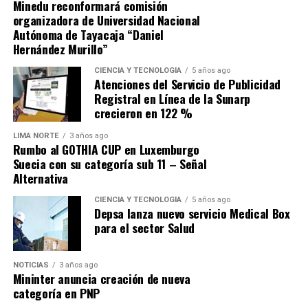
Minedu reconformará comisión
organizadora de Universidad Nacional
Autónoma de Tayacaja “Daniel
Hernández Murillo”
Source link
CIENCIA Y TECNOLOGÍA
5 años ago
Atenciones del Servicio de Publicidad
Comparte esto:
Registral en Línea de la Sunarp
crecieron en 122 %
LIMA NORTE
3 años ago
Rumbo al GOTHIA CUP en Luxemburgo
Suecia con su categoría sub 11 – Señal
Alternativa
CIENCIA Y TECNOLOGÍA
5 años ago
Depsa lanza nuevo servicio Medical Box
para el sector Salud
NOTICIAS
3 años ago
Mininter anuncia creación de nueva
categoría en PNP