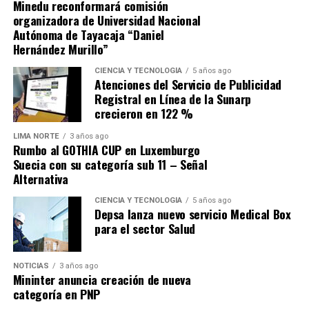
Minedu reconformará comisión
organizadora de Universidad Nacional
Autónoma de Tayacaja “Daniel
Hernández Murillo”
Source link
CIENCIA Y TECNOLOGÍA
5 años ago
Atenciones del Servicio de Publicidad
Comparte esto:
Registral en Línea de la Sunarp
crecieron en 122 %
LIMA NORTE
3 años ago
Rumbo al GOTHIA CUP en Luxemburgo
Suecia con su categoría sub 11 – Señal
Alternativa
CIENCIA Y TECNOLOGÍA
5 años ago
Depsa lanza nuevo servicio Medical Box
para el sector Salud
NOTICIAS
3 años ago
Mininter anuncia creación de nueva
categoría en PNP