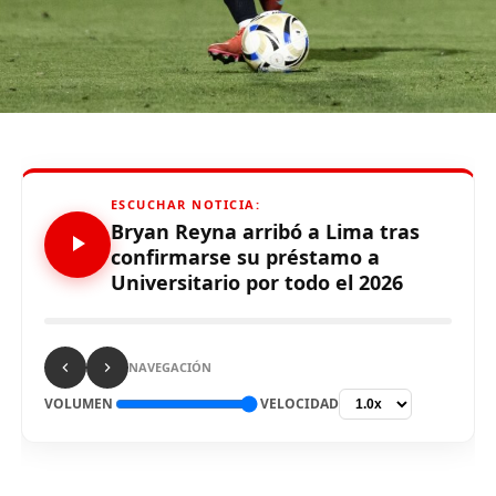
durante el partido ante Carabobo por Copa Libertadores
2026. Con este panorama, se abre la posibilidad de que
Alianza Lima no preste nuevamente el recinto deportivo
a los celestes, por lo que se abre una nueva posibilidad
para definir el escenario, para sus tres partidos de local
de la Fase de Grupos..
ESCUCHAR NOTICIA:
Bryan Reyna arribó a Lima tras
confirmarse su préstamo a
Universitario por todo el 2026
Source link
Comparte esto:
NAVEGACIÓN
VOLUMEN
VELOCIDAD