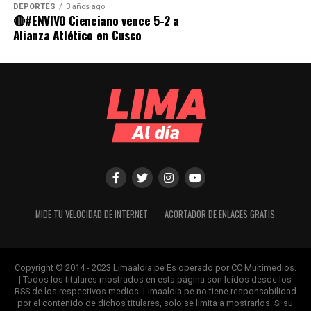
DEPORTES
3 años ago
🔴#ENVIVO Cienciano vence 5-2 a
Alianza Atlético en Cusco
MIDE TU VELOCIDAD DE INTERNET
ACORTADOR DE ENLACES GRATIS
Copyright © 2014 - 2023 Limaaldia.pe Es operado por CC Multimedios.
| Todos los titulares mostrados en esta página son leídos desde los
RSS de los respectivos medios. Limaaldia.pe no tiene responsabilidad
por el contenido de dichos titulares, solo se limita a mostrarlos. Si su