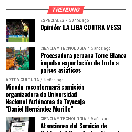
TRENDING
“El alcalde Hernán Sifuentes solo prefiere
hacer conciertos. Y San Martín de Porres
ESPECIALES
5 años ago
Opinión: LA LIGA CONTRA MESSI
sigue siendo un desastre”, afirmó un vecino
de la zona.
CIENCIA Y TECNOLOGÍA
5 años ago
Otro vecino señaló que están en riesgo de
Procesadora peruana Torre Blanca
impulsa exportación de fruta a
sufrir accidentes por la falta de señalización
países asiáticos
y también temen sufrir asaltos.
ARTE Y CULTURA
4 años ago
Minedu reconformará comisión
“En cualquier momento atropellan a un
organizadora de Universidad
vecino. Encima, no hay iluminación ni
Nacional Autónoma de Tayacaja
vigilancia. Estamos expuestos a que nos
“Daniel Hernández Murillo”
asalten”, agregó
CIENCIA Y TECNOLOGÍA
5 años ago
Atenciones del Servicio de
Hacemos un llamado al alcalde Hernán