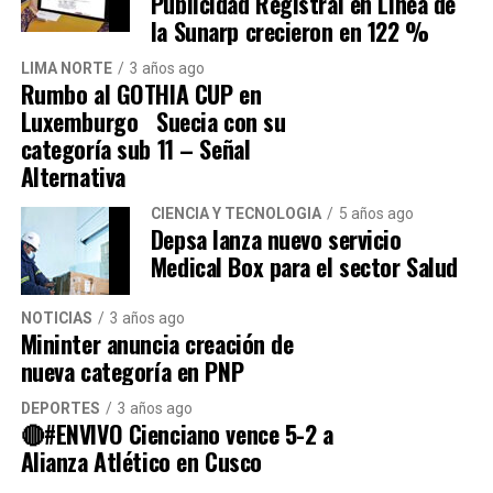
Publicidad Registral en Línea de
Sifuentes a que escuche a los vecinos de San
la Sunarp crecieron en 122 %
Martín de Porres y solucione los problemas
LIMA NORTE
3 años ago
que aquejan al distrito.
Rumbo al GOTHIA CUP en
Luxemburgo Suecia con su
categoría sub 11 – Señal
Alternativa
CIENCIA Y TECNOLOGÍA
5 años ago
Depsa lanza nuevo servicio
Medical Box para el sector Salud
Navegación de entradas
NOTICIAS
3 años ago
Mininter anuncia creación de
nueva categoría en PNP
Source link
DEPORTES
3 años ago
🔴#ENVIVO Cienciano vence 5-2 a
Comparte esto:
Alianza Atlético en Cusco