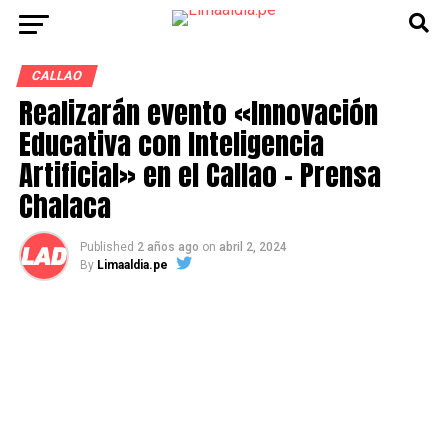
CALLAO
Realizarán evento «Innovación
Educativa con Inteligencia
Artificial» en el Callao – Prensa
Chalaca
Published
2 años ago
on
abril 2, 2024
By
Limaaldia.pe