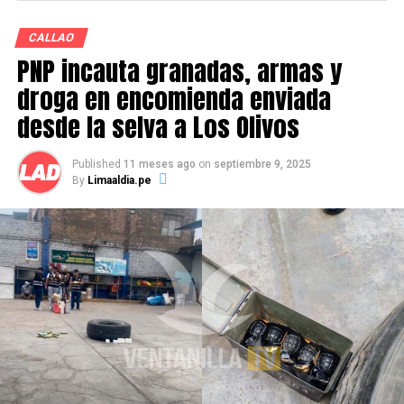
enseñamos y aprendemos», está dirigido para docentes
de instituciones educativas públicas y privadas.
CALLAO
Inscripciones aquí: bit.ly/4clQ3pS.
PNP incauta granadas, armas y
droga en encomienda enviada
desde la selva a Los Olivos
Source link
Published
11 meses ago
on
septiembre 9, 2025
By
Limaaldia.pe
Comparte esto:
RELATED TOPICS:
UP NEXT