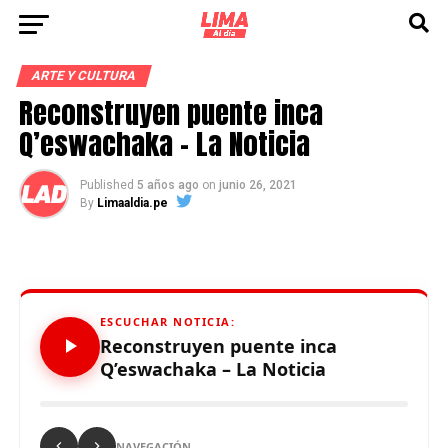
ARTE Y CULTURA
Reconstruyen puente inca
Q’eswachaka – La Noticia
Published
5 años ago
on
junio 26, 2021
By
Limaaldia.pe
ESCUCHAR NOTICIA:
Reconstruyen puente inca
Q’eswachaka – La Noticia
NAVEGACIÓN