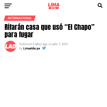
INTERNACIONAL
Rifarán casa que usó “El Chapo”
para fugar
Published
5 años ago
on
julio 7, 2021
By
Limaaldia.pe