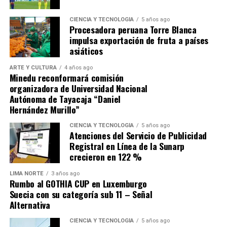
CIENCIA Y TECNOLOGÍA
5 años ago
Procesadora peruana Torre Blanca
impulsa exportación de fruta a países
asiáticos
ARTE Y CULTURA
4 años ago
Minedu reconformará comisión
organizadora de Universidad Nacional
Autónoma de Tayacaja “Daniel
Hernández Murillo”
CIENCIA Y TECNOLOGÍA
5 años ago
Atenciones del Servicio de Publicidad
Registral en Línea de la Sunarp
crecieron en 122 %
LIMA NORTE
3 años ago
Rumbo al GOTHIA CUP en Luxemburgo
Suecia con su categoría sub 11 – Señal
Alternativa
CIENCIA Y TECNOLOGÍA
5 años ago