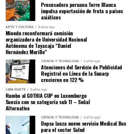
Procesadora peruana Torre Blanca
ante Los Chankas, sino buscar que Alianza Lima no se les
impulsa exportación de fruta a países
escape.
asiáticos
ARTE Y CULTURA
4 años ago
Minedu reconformará comisión
organizadora de Universidad Nacional
Autónoma de Tayacaja “Daniel
Hernández Murillo”
Source link
CIENCIA Y TECNOLOGÍA
5 años ago
Atenciones del Servicio de Publicidad
Comparte esto:
Registral en Línea de la Sunarp
crecieron en 122 %
LIMA NORTE
3 años ago
Rumbo al GOTHIA CUP en Luxemburgo
Suecia con su categoría sub 11 – Señal
Alternativa
CIENCIA Y TECNOLOGÍA
5 años ago
Depsa lanza nuevo servicio Medical Box
para el sector Salud