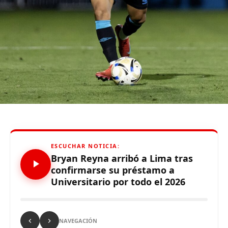
tiempo qu
e
hizo
”
,
enfatizó el técnico.
De otro lado, se reportó que supuestos hinchas de
Sporting Cristal realizaron pintas y ciertos daños en los
alrededores del Estadio Alejandro Villanueva – Matute,
durante el partido ante Carabobo por Copa Libertadores
2026. Con este panorama, se abre la posibilidad de que
Alianza Lima no preste nuevamente el recinto deportivo
a los celestes, por lo que se abre una nueva posibilidad
para definir el escenario, para sus tres partidos de local
de la Fase de Grupos..
ESCUCHAR NOTICIA:
Bryan Reyna arribó a Lima tras
confirmarse su préstamo a
Universitario por todo el 2026
Source link
Comparte esto:
NAVEGACIÓN