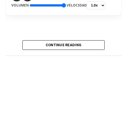
VOLUMEN
VELOCIDAD
CONTINUE READING
De vuelta al país. El delantero Bryan Reyna arribó hoy a
Lima, para ser nuevo jugador de Universitario de
Deportes para la temporada 2026. El “picante” pisó el
aeropuerto internacional Jorge Chávez por la mañana,
en medio de gran expectativa de los hinchas cremas, que
siguen atentos la incorporación del atacante
procedente del fútbol argentino. Fue recibido por
integrantes del club merengue, para irse a realizar los
exámenes correspondientes y ser presentado
oficialmente.
El club Belgrano de Córdoba, informó ayer en sus redes