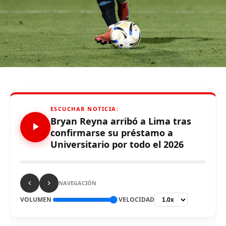
Sporting Cristal realizaron pintas y ciertos daños en los
if (d.getElementById(id)) {return;}
alrededores del Estadio Alejandro Villanueva – Matute,
js = d.createElement(s); js.id = id;
durante el partido ante Carabobo por Copa Libertadores
js.src = «//connect.facebook.net/es_LA/all.js#xfbml=1»;
2026. Con este panorama, se abre la posibilidad de que
fjs.parentNode.insertBefore(js, fjs);
Alianza Lima no preste nuevamente el recinto deportivo
}(document, «script», «facebook-jssdk»));
a los celestes, por lo que se abre una nueva posibilidad
para definir el escenario, para sus tres partidos de local
de la Fase de Grupos..
Source link
ESCUCHAR NOTICIA:
Bryan Reyna arribó a Lima tras
confirmarse su préstamo a
Comparte esto:
Universitario por todo el 2026
Source link
Comparte esto:
NAVEGACIÓN
VOLUMEN
VELOCIDAD