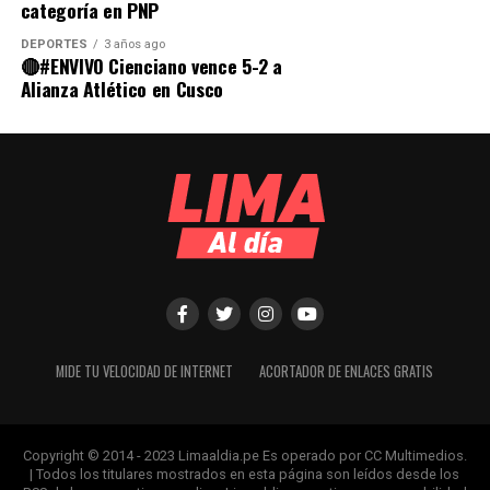
categoría en PNP
DEPORTES
3 años ago
🔴#ENVIVO Cienciano vence 5-2 a
Alianza Atlético en Cusco
MIDE TU VELOCIDAD DE INTERNET
ACORTADOR DE ENLACES GRATIS
Copyright © 2014 - 2023 Limaaldia.pe Es operado por CC Multimedios.
| Todos los titulares mostrados en esta página son leídos desde los