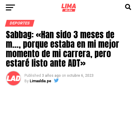
DEPORTES
Sabbag: «Han sido 3 meses de
m…, porque estaba en mi mejor
momento de mi carrera, pero
estaré listo ante ADT»
Published
3 años ago
on
octubre 6, 2023
By
Limaaldia.pe