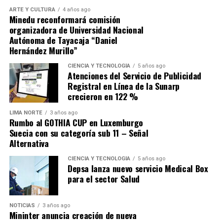
ARTE Y CULTURA
4 años ago
Minedu reconformará comisión
organizadora de Universidad Nacional
Autónoma de Tayacaja “Daniel
Hernández Murillo”
Source link
CIENCIA Y TECNOLOGÍA
5 años ago
Atenciones del Servicio de Publicidad
Comparte esto:
Registral en Línea de la Sunarp
crecieron en 122 %
LIMA NORTE
3 años ago
Rumbo al GOTHIA CUP en Luxemburgo
Suecia con su categoría sub 11 – Señal
Alternativa
CIENCIA Y TECNOLOGÍA
5 años ago
Depsa lanza nuevo servicio Medical Box
para el sector Salud
NOTICIAS
3 años ago
Mininter anuncia creación de nueva