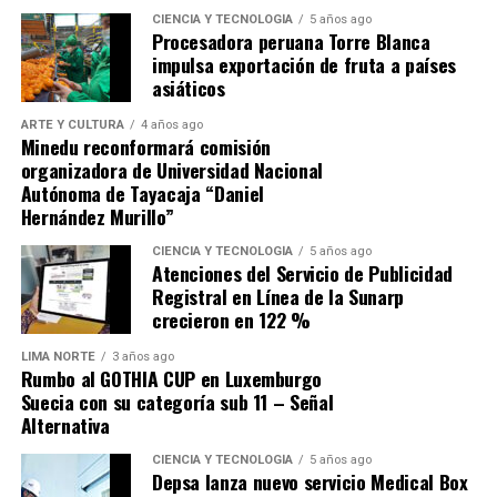
Para complementar los tratamientos, los centros de
CIENCIA Y TECNOLOGÍA
5 años ago
Procesadora peruana Torre Blanca
salud programan
talleres
con sesiones demostrativas
impulsa exportación de fruta a países
sobre alimentos ricos en hierro. Un ejemplo es el
asiáticos
Hospital I Octavio Mongrut Muñoz, que hoy, miércoles
27 de agosto, realizará una capacitación a las 10:00 a. m.
ARTE Y CULTURA
4 años ago
Minedu reconformará comisión
dirigida a madres con niños menores de 36 meses,
organizadora de Universidad Nacional
gestantes y adolescentes.
Autónoma de Tayacaja “Daniel
Hernández Murillo”
Esta estrategia, bajo el lema nacional “¡Niños sin
anemia, su futuro depende de ti!”, se alinea con el Plan
CIENCIA Y TECNOLOGÍA
5 años ago
Atenciones del Servicio de Publicidad
Multisectorial del Gobierno, reforzando el compromiso
Registral en Línea de la Sunarp
de EsSalud con la salud de la niñez peruana.
crecieron en 122 %
Un compromiso con la infancia
LIMA NORTE
3 años ago
Rumbo al GOTHIA CUP en Luxemburgo
Suecia con su categoría sub 11 – Señal
Con el liderazgo de gerentes y directores en todas sus
Alternativa
redes, EsSalud reafirma su compromiso de garantizar
que cada niño asegurado reciba atención oportuna, los
CIENCIA Y TECNOLOGÍA
5 años ago
Depsa lanza nuevo servicio Medical Box
insumos adecuados y un acompañamiento constante