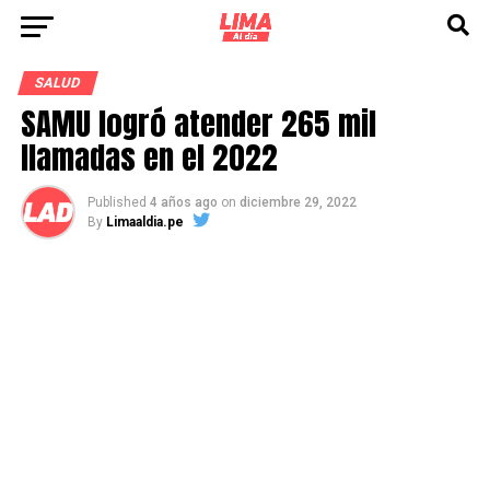
SALUD
SAMU logró atender 265 mil
llamadas en el 2022
Published
4 años ago
on
diciembre 29, 2022
By
Limaaldia.pe