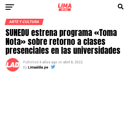
ARTE Y CULTURA
SUNEDU estrena programa «Toma
Nota» sobre retorno a clases
presenciales en las universidades
Published
4 años ago
on
abril 8, 2022
By
Limaaldia.pe