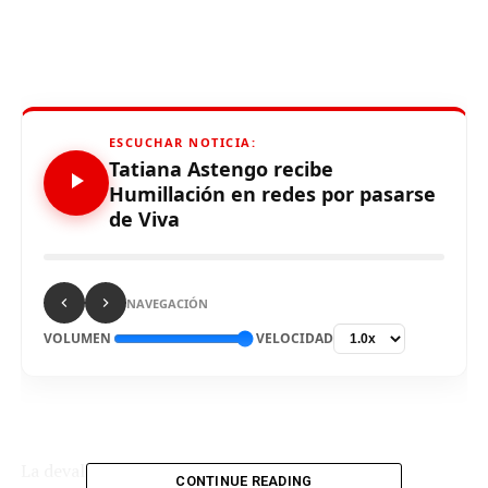
ESCUCHAR NOTICIA:
Tatiana Astengo recibe
Humillación en redes por pasarse
de Viva
NAVEGACIÓN
VOLUMEN
VELOCIDAD
La devaluada actriz Tatiana Astengo recibió una
CONTINUE READING