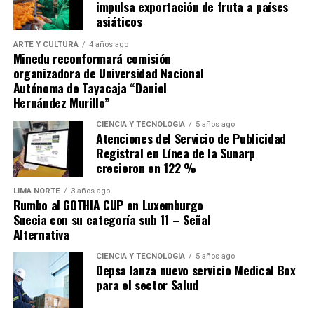
impulsa exportación de fruta a países
asiáticos
ARTE Y CULTURA
4 años ago
Minedu reconformará comisión
organizadora de Universidad Nacional
Autónoma de Tayacaja “Daniel
Hernández Murillo”
CIENCIA Y TECNOLOGÍA
5 años ago
Atenciones del Servicio de Publicidad
Y con frases como: “Ganémosle a la dictadura de los
Registral en Línea de la Sunarp
eternos candidatos del distrito”, “Con corazón todo sale
crecieron en 122 %
mejor”, “Alcaldes sin investigaciones fiscales”, entre
otras, ha logrado calar en las preferencias sumado a que
LIMA NORTE
3 años ago
Rumbo al GOTHIA CUP en Luxemburgo
sus 18 años de experiencia y trayectoria en la cultura y
Suecia con su categoría sub 11 – Señal
en la gestión pública lo avalan. Libros publicados con
Alternativa
ediciones agotadas, premios literarios obtenidos y
CIENCIA Y TECNOLOGÍA
5 años ago
ganador también del plan de incentivos del Ministerio
Depsa lanza nuevo servicio Medical Box
de Economía y Finanzas. Ha sido Subgerente, Gerente de
para el sector Salud
Administración Tributaria, Gerente Municipal y Regidor
Metropolitano de Lima. Capacitado en Harvard y