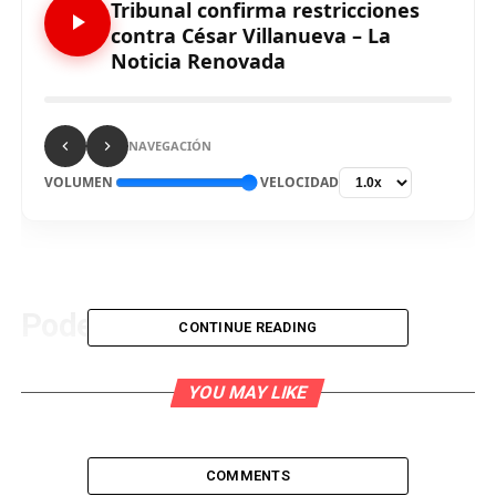
Tribunal confirma restricciones
contra César Villanueva – La
Noticia Renovada
NAVEGACIÓN
VOLUMEN
VELOCIDAD
Poder Judicial ratificó las
CONTINUE READING
limitaciones que se le
YOU MAY LIKE
impusieron en primera instancia
a César Villanueva Arévalo,
COMMENTS