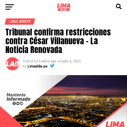
LIMA NORTE
Tribunal confirma restricciones
contra César Villanueva – La
Noticia Renovada
Published
5 años ago
on
julio 6, 2021
By
Limaaldia.pe