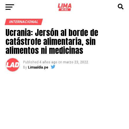
INTERNACIONAL
Ucrania: Jersón al borde de
catástrofe alimentaria, sin
alimentos ni medicinas
Published
4 años ago
on
marzo 23, 2022
By
Limaaldia.pe