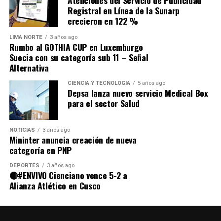
Registral en Línea de la Sunarp
crecieron en 122 %
LIMA NORTE
3 años ago
Rumbo al GOTHIA CUP en Luxemburgo
Suecia con su categoría sub 11 – Señal
Alternativa
CIENCIA Y TECNOLOGÍA
5 años ago
Depsa lanza nuevo servicio Medical Box
para el sector Salud
NOTICIAS
3 años ago
Mininter anuncia creación de nueva
categoría en PNP
DEPORTES
3 años ago
🔴#ENVIVO Cienciano vence 5-2 a
Alianza Atlético en Cusco