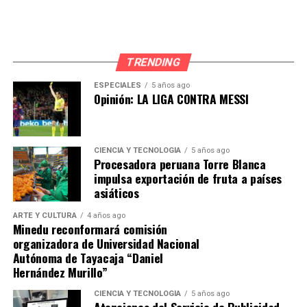
TRENDING
ESPECIALES
5 años ago
Opinión: LA LIGA CONTRA MESSI
CIENCIA Y TECNOLOGÍA
5 años ago
Procesadora peruana Torre Blanca
impulsa exportación de fruta a países
asiáticos
ARTE Y CULTURA
4 años ago
Minedu reconformará comisión
organizadora de Universidad Nacional
Autónoma de Tayacaja “Daniel
Hernández Murillo”
CIENCIA Y TECNOLOGÍA
5 años ago
Atenciones del Servicio de Publicidad