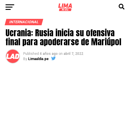
INTERNACIONAL
Ucrania: Rusia inicia su ofensiva
final para apoderarse de Mariúpol
Published
4 años ago
on
abril 7, 2022
By
Limaaldia.pe