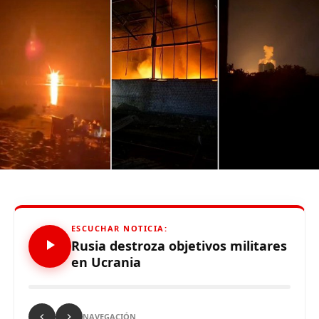
Source link
Mantente informado con Limaaldia.pe
Comparte esto:
ESCUCHAR NOTICIA:
Rusia destroza objetivos militares
en Ucrania
NAVEGACIÓN