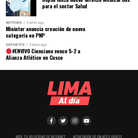
para el sector Salud
NOTICIAS
3 años ago
Mininter anuncia creación de nueva
categoría en PNP
DEPORTES
3 años ago
#ENVIVO Cienciano vence 5-2 a
Alianza Atlético en Cusco
MIDE TU VELOCIDAD DE INTERNET
ACORTADOR DE ENLACES GRATIS