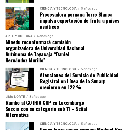
CIENCIA Y TECNOLOGÍA
5 años ago
Procesadora peruana Torre Blanca
impulsa exportación de fruta a países
asiáticos
ARTE Y CULTURA
4 años ago
Minedu reconformará comisión
organizadora de Universidad Nacional
Autónoma de Tayacaja “Daniel
Hernández Murillo”
CIENCIA Y TECNOLOGÍA
5 años ago
Atenciones del Servicio de Publicidad
Registral en Línea de la Sunarp
crecieron en 122 %
LIMA NORTE
3 años ago
Rumbo al GOTHIA CUP en Luxemburgo
Suecia con su categoría sub 11 – Señal
Alternativa
CIENCIA Y TECNOLOGÍA
5 años ago
Depsa lanza nuevo servicio Medical Box