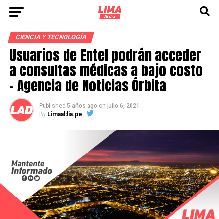
CIENCIA Y TECNOLOGÍA
Usuarios de Entel podrán acceder
a consultas médicas a bajo costo
– Agencia de Noticias Órbita
Published
5 años ago
on
julio 6, 2021
By
Limaaldia.pe