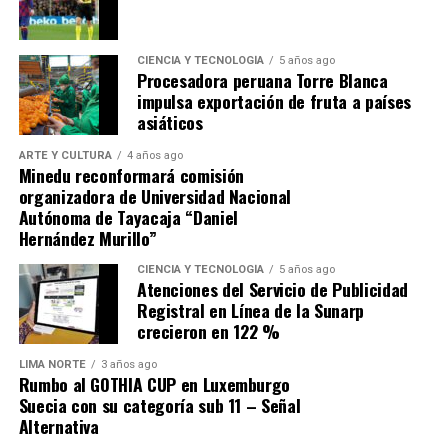
1. El origen: compra «no
CIENCIA Y TECNOLOGÍA
5 años ago
competitiva» por más de s/ 31
Procesadora peruana Torre Blanca
impulsa exportación de fruta a países
millones
asiáticos
ARTE Y CULTURA
4 años ago
En setiembre de 2025, CENARES convocó el proceso no
Minedu reconformará comisión
competitivo (Contratación Directa N.° 22-2025-
organizadora de Universidad Nacional
Autónoma de Tayacaja “Daniel
CENARES/MINSA) para la adquisición de
7,176,336
Hernández Murillo”
unidades de Cloruro de Sodio de 1Lt.
; el contrato N.°
313-2025-CENARES/MINSA fue otorgado
CIENCIA Y TECNOLOGÍA
5 años ago
Atenciones del Servicio de Publicidad
a
ALKOFARMA E.I.R.L.
por un monto de
S/
Registral en Línea de la Sunarp
31,217,061.60
(a S/ 4.35 por unidad). El producto
crecieron en 122 %
suministrado no era de origen peruano, sino importado
de China del fabricante
Shijiazhuang N°4 Pharmaceutical
LIMA NORTE
3 años ago
Rumbo al GOTHIA CUP en Luxemburgo
Co., Ltd.
con Registro Sanitario EE-13689.
Suecia con su categoría sub 11 – Señal
Alternativa