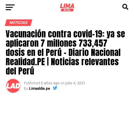
NOTICIAS
Vacunación contra covid-19: ya se
aplicaron 7 millones 733,457
dosis en el Perú – Diario Nacional
Realidad.PE | Noticias relevantes
del Perú
Published
5 años ago
on
julio 4, 2021
By
Limaaldia.pe