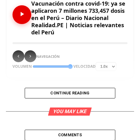
Vacunación contra covid-19: ya se
aplicaron 7 millones 733,457 dosis
en el Perú – Diario Nacional
Realidad.PE | Noticias relevantes
del Perú
NAVEGACIÓN
VOLUMEN
VELOCIDAD
CONTINUE READING
YOU MAY LIKE
Hasta el momento, el Perú ha aplicado 7 millones
733,457 dosis de vacunas contra el covid-19, informó
el Ministerio de Salud (Minsa).
COMMENTS