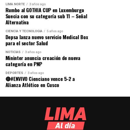
Programa PAIS del Midis superó las 300,000 atenciones
de EsSalud con la salud de la niñez peruana.
LIMA NORTE
3 años ago
Rumbo al GOTHIA CUP en Luxemburgo
en los primeros meses de este año
Suecia con su categoría sub 11 – Señal
Un compromiso con la infancia
Alternativa
Con el liderazgo de gerentes y directores en todas sus
Limaaldia.pe
CIENCIA Y TECNOLOGÍA
5 años ago
Depsa lanza nuevo servicio Medical Box
redes, EsSalud reafirma su compromiso de garantizar
para el sector Salud
que cada niño asegurado reciba atención oportuna, los
Mantente informado con Limaaldia.pe
insumos adecuados y un acompañamiento constante
NOTICIAS
3 años ago
Mininter anuncia creación de nueva
para que crezca sano y fuerte.
categoría en PNP
DEPORTES
3 años ago
🔴#ENVIVO Cienciano vence 5-2 a
Alianza Atlético en Cusco
Source link
Comparte esto: