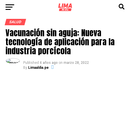
SALUD
Vacunación sin aguja: Nueva
tecnología de aplicación para la
industria porcícola
Published
4 años ago
on
marzo 28, 2022
By
Limaaldia.pe