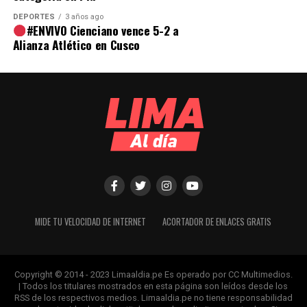
DEPORTES
3 años ago
#ENVIVO Cienciano vence 5-2 a
Alianza Atlético en Cusco
MIDE TU VELOCIDAD DE INTERNET
ACORTADOR DE ENLACES GRATIS
Copyright © 2014 - 2023 Limaaldia.pe Es operado por CC Multimedios.
| Todos los titulares mostrados en esta página son leídos desde los
RSS de los respectivos medios. Limaaldia.pe no tiene responsabilidad