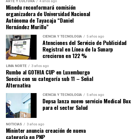
ARTE Y CULTURA
4 años ago
«hay que abordarlas de manera significativa para
Minedu reconformará comisión
evitar que haya un deterioro importante de las
organizadora de Universidad Nacional
finanzas públicas»
en la próxima década.
Autónoma de Tayacaja “Daniel
Hernández Murillo”
Fuente: Gestión
CIENCIA Y TECNOLOGÍA
5 años ago
Atenciones del Servicio de Publicidad
Comparte esto:
Registral en Línea de la Sunarp
crecieron en 122 %
LIMA NORTE
3 años ago
Rumbo al GOTHIA CUP en Luxemburgo
Suecia con su categoría sub 11 – Señal
Alternativa
CIENCIA Y TECNOLOGÍA
5 años ago
Depsa lanza nuevo servicio Medical Box
para el sector Salud
NOTICIAS
3 años ago
Mininter anuncia creación de nueva
categoría en PNP