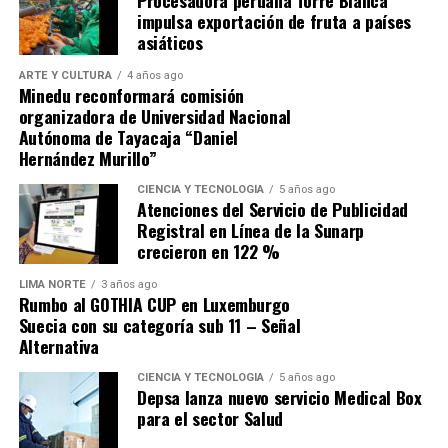
ante Los Chankas, sino buscar que Alianza Lima no se les
impulsa exportación de fruta a países
escape.
asiáticos
ARTE Y CULTURA
4 años ago
Minedu reconformará comisión
organizadora de Universidad Nacional
Autónoma de Tayacaja “Daniel
Hernández Murillo”
Source link
CIENCIA Y TECNOLOGÍA
5 años ago
Atenciones del Servicio de Publicidad
Comparte esto:
Registral en Línea de la Sunarp
crecieron en 122 %
LIMA NORTE
3 años ago
Rumbo al GOTHIA CUP en Luxemburgo
Suecia con su categoría sub 11 – Señal
Alternativa
CIENCIA Y TECNOLOGÍA
5 años ago
Depsa lanza nuevo servicio Medical Box
para el sector Salud