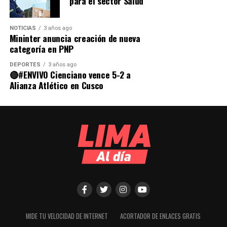
para el sector Salud
NOTICIAS
3 años ago
Mininter anuncia creación de nueva
categoría en PNP
DEPORTES
3 años ago
🔴#ENVIVO Cienciano vence 5-2 a
Alianza Atlético en Cusco
MIDE TU VELOCIDAD DE INTERNET
ACORTADOR DE ENLACES GRATIS