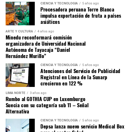
para recuperarse de la derrota sufrida en Andahuaylas
CIENCIA Y TECNOLOGÍA
5 años ago
Procesadora peruana Torre Blanca
ante Los Chankas, sino buscar que Alianza Lima no se les
impulsa exportación de fruta a países
escape.
asiáticos
ARTE Y CULTURA
4 años ago
Minedu reconformará comisión
organizadora de Universidad Nacional
Autónoma de Tayacaja “Daniel
Hernández Murillo”
Source link
CIENCIA Y TECNOLOGÍA
5 años ago
Atenciones del Servicio de Publicidad
Comparte esto:
Registral en Línea de la Sunarp
crecieron en 122 %
LIMA NORTE
3 años ago
Rumbo al GOTHIA CUP en Luxemburgo
Suecia con su categoría sub 11 – Señal
Alternativa
CIENCIA Y TECNOLOGÍA
5 años ago
Depsa lanza nuevo servicio Medical Box