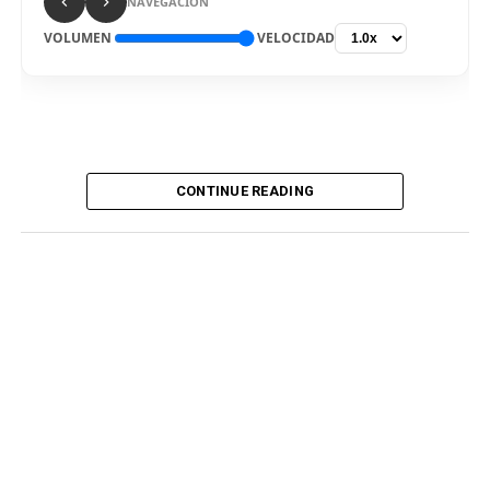
NAVEGACIÓN
VOLUMEN
VELOCIDAD
CONTINUE READING
De vuelta al país. El delantero Bryan Reyna arribó hoy a
Lima, para ser nuevo jugador de Universitario de
Deportes para la temporada 2026. El “picante” pisó el
aeropuerto internacional Jorge Chávez por la mañana,
en medio de gran expectativa de los hinchas cremas, que
siguen atentos la incorporación del atacante
procedente del fútbol argentino. Fue recibido por
integrantes del club merengue, para irse a realizar los
exámenes correspondientes y ser presentado
oficialmente.