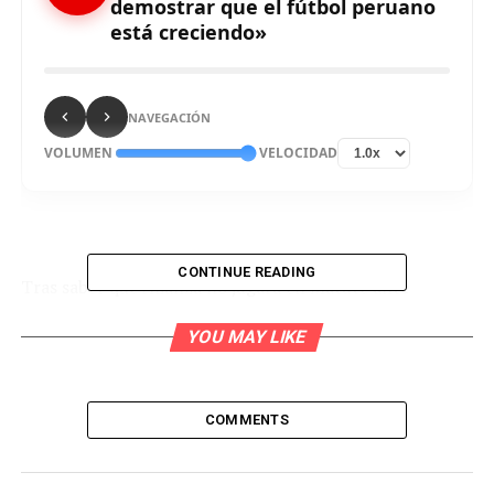
demostrar que el fútbol peruano
está creciendo»
NAVEGACIÓN
VOLUMEN
VELOCIDAD
CONTINUE READING
Tras saber que Alianza no jugará en Matute ante
Fortaleza ni Colo Colo, Vílchez expresó: «Nos hubiese
YOU MAY LIKE
gustado jugar ahí, pero la hinchada de Alianza siempre
nos hace sentir locales a nivel nacional, dándonos su
apoyo y respaldándonos».
COMMENTS
Del rival del sábado, el defensa de 27 años, mencionó:
«Academia Cantolao es un equipo que siempre te