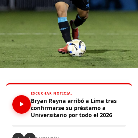
tiempo qu
e
hizo
”
,
enfatizó el técnico.
De otro lado, se reportó que supuestos hinchas de
Sporting Cristal realizaron pintas y ciertos daños en los
alrededores del Estadio Alejandro Villanueva – Matute,
durante el partido ante Carabobo por Copa Libertadores
2026. Con este panorama, se abre la posibilidad de que
Alianza Lima no preste nuevamente el recinto deportivo
a los celestes, por lo que se abre una nueva posibilidad
para definir el escenario, para sus tres partidos de local
de la Fase de Grupos..
ESCUCHAR NOTICIA:
Bryan Reyna arribó a Lima tras
confirmarse su préstamo a
Universitario por todo el 2026
Source link
Comparte esto: