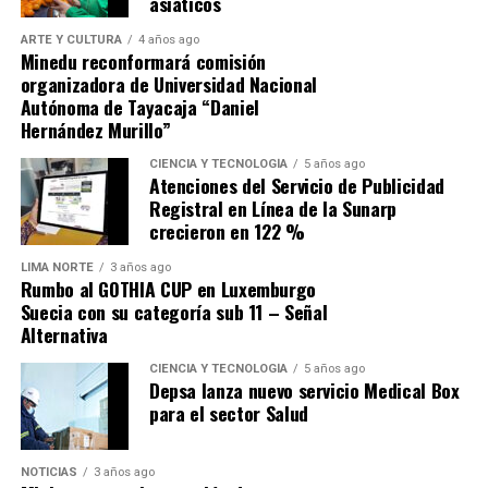
asiáticos
presiones por el mayor gasto corriente. Para la firma,
ARTE Y CULTURA
4 años ago
«hay que abordarlas de manera significativa para
Minedu reconformará comisión
evitar que haya un deterioro importante de las
organizadora de Universidad Nacional
finanzas públicas»
en la próxima década.
Autónoma de Tayacaja “Daniel
Hernández Murillo”
Fuente: Gestión
CIENCIA Y TECNOLOGÍA
5 años ago
Atenciones del Servicio de Publicidad
Comparte esto:
Registral en Línea de la Sunarp
crecieron en 122 %
LIMA NORTE
3 años ago
Rumbo al GOTHIA CUP en Luxemburgo
Suecia con su categoría sub 11 – Señal
Alternativa
CIENCIA Y TECNOLOGÍA
5 años ago
Depsa lanza nuevo servicio Medical Box
para el sector Salud
NOTICIAS
3 años ago