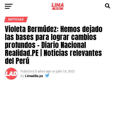
NOTICIAS
Violeta Bermúdez: Hemos dejado
las bases para lograr cambios
profundos – Diario Nacional
Realidad.PE | Noticias relevantes
del Perú
Published
5 años ago
on
julio 16, 2021
By
Limaaldia.pe