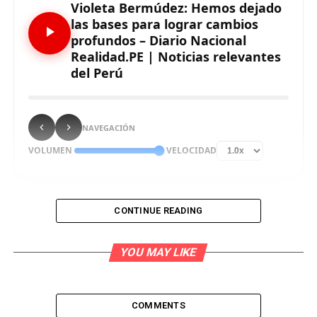
Violeta Bermúdez: Hemos dejado
las bases para lograr cambios
profundos – Diario Nacional
Realidad.PE | Noticias relevantes
del Perú
NAVEGACIÓN
VOLUMEN
VELOCIDAD
CONTINUE READING
La presidenta del Consejo de Ministros, Violeta
Bermúdez, manifestó que el Gobierno de transición
YOU MAY LIKE
y emergencia ha establecido las bases para lograr
cambios profundos en el marco de las políticas de
vivienda en el país.
COMMENTS