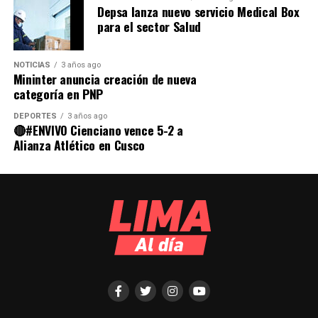
Depsa lanza nuevo servicio Medical Box
para el sector Salud
NOTICIAS
3 años ago
Mininter anuncia creación de nueva
categoría en PNP
DEPORTES
3 años ago
🔴#ENVIVO Cienciano vence 5-2 a
Alianza Atlético en Cusco
La vida está llena de momentos como bodas,
cumpleaños, graduaciones, reuniones familiares,
vacaciones y triunfos personales. Estos eventos son los
que hacen que nuestras vidas sean especiales.
Las fotografías nos ayudan a recordar esos momentos
mucho después de que hayan ocurrido. Cuando
empezamos a olvidar, podemos mirar las fotos para
recordar el pasado. Tanto las fotografías profesionales