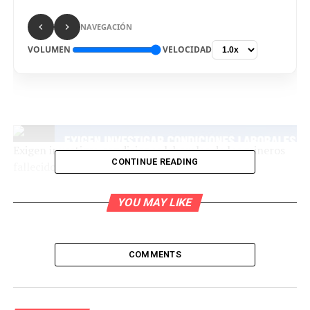
NAVEGACIÓN
VOLUMEN
VELOCIDAD
Exigen investigar condiciones laborales de los mineros
CONTINUE READING
fallecidos en Arequipa
YOU MAY LIKE
La Resistencia ataca a IDL por fakenews de Willax (sí,
otra vez)
COMMENTS
Pescador artesanal se defiende de ataque racista en
playa Naplo