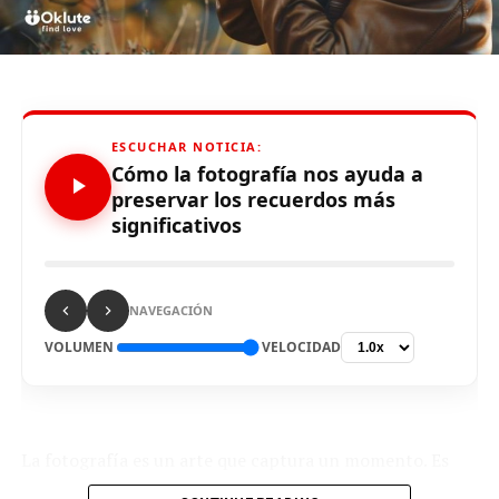
se debe?
ESCUCHAR NOTICIA:
Source link
Cómo la fotografía nos ayuda a
preservar los recuerdos más
significativos
Comparte esto:
NAVEGACIÓN
VOLUMEN
VELOCIDAD
RELATED TOPICS:
La fotografía es un arte que captura un momento. Es
UP NEXT
mucho más que tomar fotos bonitas. Nos ayuda a
Wayka