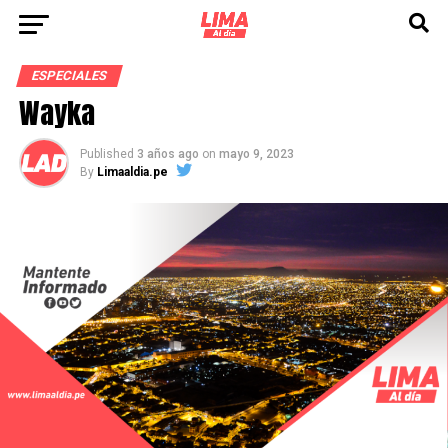
ESPECIALES
Wayka
Published
3 años ago
on
mayo 9, 2023
By
Limaaldia.pe