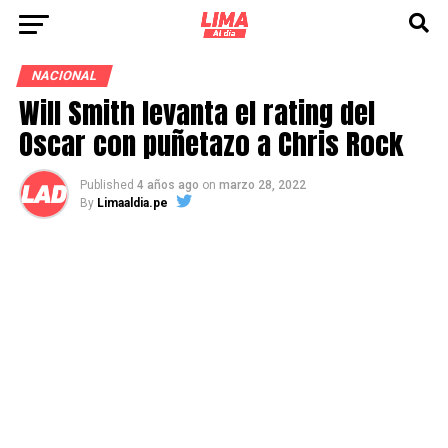
NACIONAL
Will Smith levanta el rating del
Oscar con puñetazo a Chris Rock
Published
4 años ago
on
marzo 28, 2022
By
Limaaldia.pe