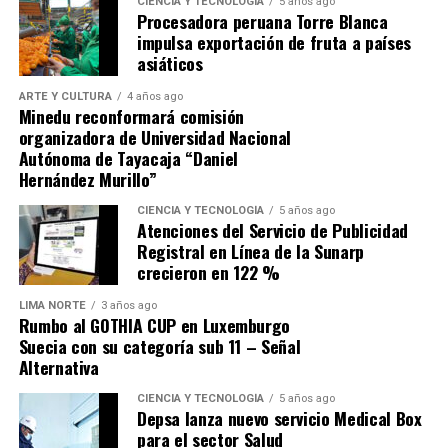
CIENCIA Y TECNOLOGÍA
5 años ago
Procesadora peruana Torre Blanca
impulsa exportación de fruta a países
asiáticos
ARTE Y CULTURA
4 años ago
Minedu reconformará comisión
organizadora de Universidad Nacional
Autónoma de Tayacaja “Daniel
Hernández Murillo”
CIENCIA Y TECNOLOGÍA
5 años ago
Atenciones del Servicio de Publicidad
Registral en Línea de la Sunarp
crecieron en 122 %
LIMA NORTE
3 años ago
Rumbo al GOTHIA CUP en Luxemburgo
Suecia con su categoría sub 11 – Señal
Alternativa
CIENCIA Y TECNOLOGÍA
5 años ago
Depsa lanza nuevo servicio Medical Box
para el sector Salud