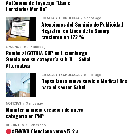
Autónoma de Tayacaja “Daniel
Hernández Murillo”
Navegación de entradas
CIENCIA Y TECNOLOGÍA
5 años ago
Atenciones del Servicio de Publicidad
Source link
Registral en Línea de la Sunarp
crecieron en 122 %
Comparte esto:
LIMA NORTE
3 años ago
Rumbo al GOTHIA CUP en Luxemburgo
Suecia con su categoría sub 11 – Señal
Alternativa
CIENCIA Y TECNOLOGÍA
5 años ago
Depsa lanza nuevo servicio Medical Box
para el sector Salud
NOTICIAS
3 años ago
Mininter anuncia creación de nueva
categoría en PNP
DEPORTES
3 años ago
#ENVIVO Cienciano vence 5-2 a