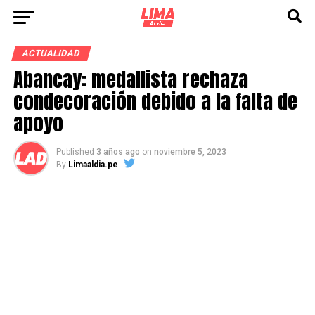
ACTUALIDAD
Abancay: medallista rechaza
condecoración debido a la falta de
apoyo
Published
3 años ago
on
noviembre 5, 2023
By
Limaaldia.pe