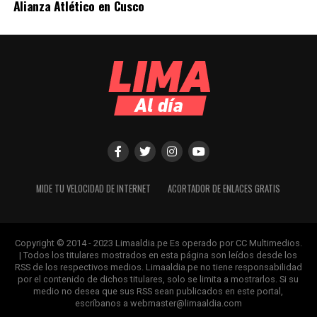
Alianza Atlético en Cusco
MIDE TU VELOCIDAD DE INTERNET
ACORTADOR DE ENLACES GRATIS
Copyright © 2014 - 2023 Limaaldia.pe Es operado por CC Multimedios.
| Todos los titulares mostrados en esta página son leídos desde los
RSS de los respectivos medios. Limaaldia.pe no tiene responsabilidad
por el contenido de dichos titulares, solo se limita a mostrarlos. Si su
medio no desea que sus RSS sean publicados en este portal,
escríbanos a
webmaster@limaaldia.com