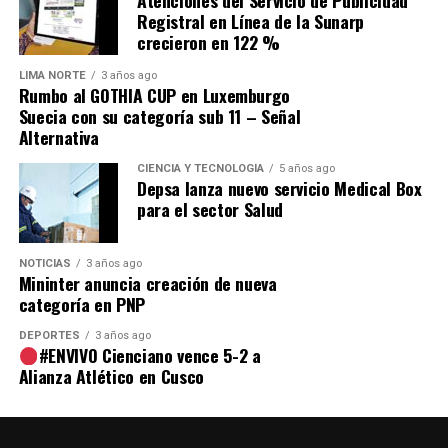
Registral en Línea de la Sunarp
crecieron en 122 %
LIMA NORTE
3 años ago
Rumbo al GOTHIA CUP en Luxemburgo
Suecia con su categoría sub 11 – Señal
Alternativa
CIENCIA Y TECNOLOGÍA
5 años ago
Depsa lanza nuevo servicio Medical Box
para el sector Salud
NOTICIAS
3 años ago
Mininter anuncia creación de nueva
categoría en PNP
DEPORTES
3 años ago
#ENVIVO Cienciano vence 5-2 a
Alianza Atlético en Cusco