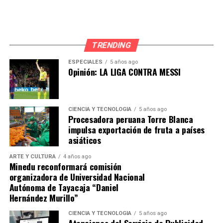
TRENDING
ESPECIALES
5 años ago
Opinión: LA LIGA CONTRA MESSI
CIENCIA Y TECNOLOGÍA
5 años ago
Procesadora peruana Torre Blanca
impulsa exportación de fruta a países
asiáticos
ARTE Y CULTURA
4 años ago
Minedu reconformará comisión
organizadora de Universidad Nacional
Autónoma de Tayacaja “Daniel
Hernández Murillo”
CIENCIA Y TECNOLOGÍA
5 años ago
Atenciones del Servicio de Publicidad