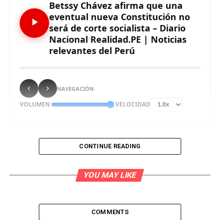
Betssy Chávez afirma que una
eventual nueva Constitución no
será de corte socialista – Diario
Nacional Realidad.PE | Noticias
relevantes del Perú
NAVEGACIÓN
VOLUMEN
VELOCIDAD
CONTINUE READING
En entrevista para Exitosa, la congresista electa por
el partido Perú Libre, Betssy Chávez, aseguro que
YOU MAY LIKE
una eventual redacción de una nueva Constitución
Política del Perú no será de corte socialista.
COMMENTS