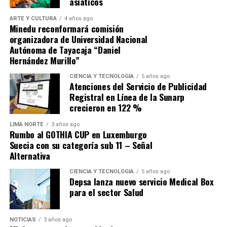
asiáticos
presiones por el mayor gasto corriente. Para la firma,
ARTE Y CULTURA
4 años ago
«hay que abordarlas de manera significativa para
Minedu reconformará comisión
evitar que haya un deterioro importante de las
organizadora de Universidad Nacional
finanzas públicas»
en la próxima década.
Autónoma de Tayacaja “Daniel
Hernández Murillo”
Fuente: Gestión
CIENCIA Y TECNOLOGÍA
5 años ago
Atenciones del Servicio de Publicidad
Comparte esto:
Registral en Línea de la Sunarp
crecieron en 122 %
LIMA NORTE
3 años ago
Rumbo al GOTHIA CUP en Luxemburgo
Suecia con su categoría sub 11 – Señal
Alternativa
CIENCIA Y TECNOLOGÍA
5 años ago
Depsa lanza nuevo servicio Medical Box
para el sector Salud
NOTICIAS
3 años ago