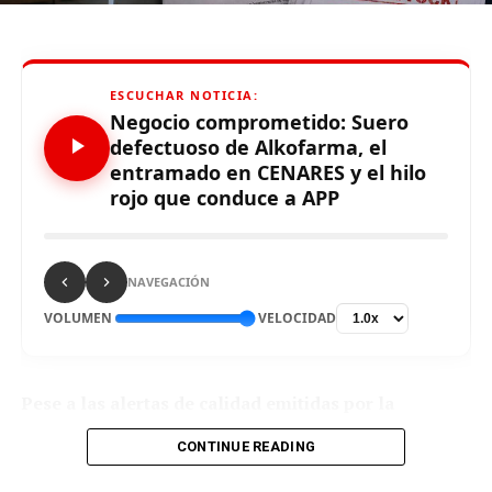
visitar
www.facebook.com/clownencuarenten
ESCUCHAR NOTICIA:
Negocio comprometido: Suero
defectuoso de Alkofarma, el
entramado en CENARES y el hilo
rojo que conduce a APP
NAVEGACIÓN
VOLUMEN
VELOCIDAD
Pese a las alertas de calidad emitidas por la
DIGEMID sobre un suero de procedencia china,
CONTINUE READING
CENARES otorgó a Alkofarma una ampliación
contractual por S/ 7,660,872.00 millones adicionales,