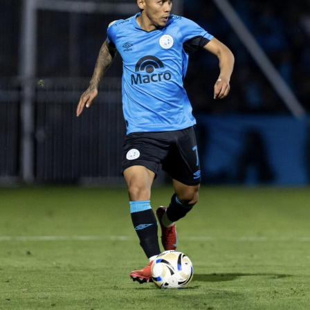
venezolanos.
Paulo Autuori, expresó su malestar en la conferencia de
prensa tras la clasificación a la fase de grupos por el mal
desempeño del equipo, señalando incluso, que no
merecieron haber superado de fase.
“Se pasa para otra
fase, excelente,
para el club es bueno pero lo que
nosotros jugamos hoy día no era para pasar
.
Esto es
muy corto para nosotros,
el equipo no puede tener un
partido como local, tener una ventaja y hacer el primer
tiempo qu
e
hizo
”
,
enfatizó el técnico.
De otro lado, se reportó que supuestos hinchas de
Sporting Cristal realizaron pintas y ciertos daños en los
alrededores del Estadio Alejandro Villanueva – Matute,
durante el partido ante Carabobo por Copa Libertadores
2026. Con este panorama, se abre la posibilidad de que
Alianza Lima no preste nuevamente el recinto deportivo
a los celestes, por lo que se abre una nueva posibilidad