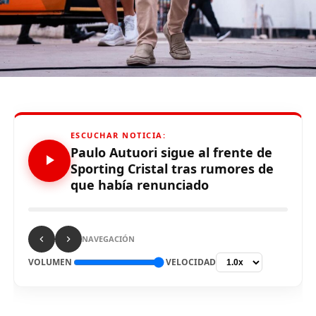
Comparte esto:
ESCUCHAR NOTICIA:
Paulo Autuori sigue al frente de
Sporting Cristal tras rumores de
RELATED TOPICS:
que había renunciado
UP NEXT
¡Malas noticias en la ‘U’! Alberto Quintero será baja ante
Binacional por lesión
NAVEGACIÓN
DON'T MISS
Gareca: «Gianluca Lapadula está bien»
VOLUMEN
VELOCIDAD
Limaaldia.pe