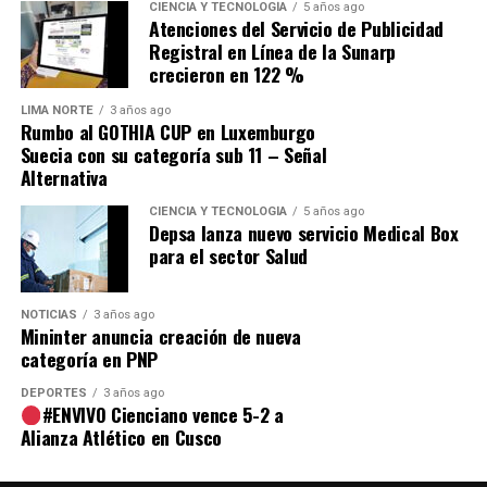
CIENCIA Y TECNOLOGÍA
5 años ago
Atenciones del Servicio de Publicidad
Comparte esto:
Registral en Línea de la Sunarp
crecieron en 122 %
LIMA NORTE
3 años ago
Rumbo al GOTHIA CUP en Luxemburgo
Suecia con su categoría sub 11 – Señal
Alternativa
CIENCIA Y TECNOLOGÍA
5 años ago
Depsa lanza nuevo servicio Medical Box
para el sector Salud
NOTICIAS
3 años ago
Mininter anuncia creación de nueva
categoría en PNP
DEPORTES
3 años ago
#ENVIVO Cienciano vence 5-2 a
Alianza Atlético en Cusco