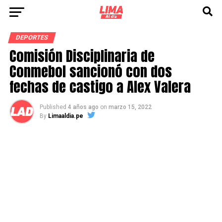
DEPORTES
Comisión Disciplinaria de
Conmebol sancionó con dos
fechas de castigo a Alex Valera
Published
4 años ago
on
marzo 15, 2022
By
Limaaldia.pe