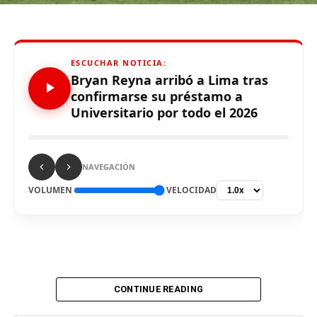
para definir el escenario, para sus tres partidos de local
de la Fase de Grupos..
ESCUCHAR NOTICIA:
Bryan Reyna arribó a Lima tras
confirmarse su préstamo a
Universitario por todo el 2026
Source link
Comparte esto:
NAVEGACIÓN
VOLUMEN
VELOCIDAD
CONTINUE READING
De vuelta al país. El delantero Bryan Reyna arribó hoy a