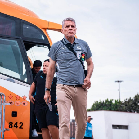
Televisación o Patrocinio».
Si bien Universitario quedó eliminado de la Copa
Sudamericana, esta sanción impuesta por Conmebol se
hará efectiva el próximo año en caso el delantero
nacional juegue un torneo de clubes a nivel
internacional.
(function(d, s, id) {
var js, fjs = d.getElementsByTagName(s)[0];
if (d.getElementById(id)) {return;}
js = d.createElement(s); js.id = id;
js.src = «//connect.facebook.net/es_LA/all.js#xfbml=1»;
fjs.parentNode.insertBefore(js, fjs);
}(document, «script», «facebook-jssdk»));
Source link