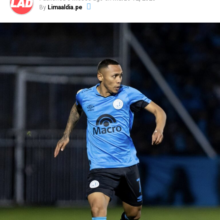
By
Limaaldia.pe
La información señala que Autuori se mantiene al
mando del primer equipo celeste, con miras al partido
de este domingo ante Sport Boys de local, por la sétima
fecha del Torneo Apertura de la Liga 1. Eso sí, expresó
su molestia a la interna ante el rendimiento que
tuvieron los jugadores a lo largo del partido ante los
venezolanos.
Paulo Autuori, expresó su malestar en la conferencia de
prensa tras la clasificación a la fase de grupos por el mal
desempeño del equipo, señalando incluso, que no
merecieron haber superado de fase.
“Se pasa para otra
fase, excelente,
para el club es bueno pero lo que
nosotros jugamos hoy día no era para pasar
.
Esto es
muy corto para nosotros,
el equipo no puede tener un
partido como local, tener una ventaja y hacer el primer
tiempo qu
e
hizo
”
,
enfatizó el técnico.