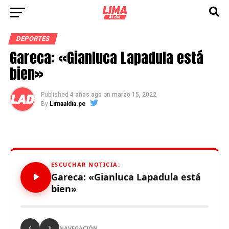
DEPORTES
Gareca: «Gianluca Lapadula está
bien»
Published
4 años ago
on
marzo 15, 2022
By
Limaaldia.pe
ESCUCHAR NOTICIA:
Gareca: «Gianluca Lapadula está
bien»
NAVEGACIÓN