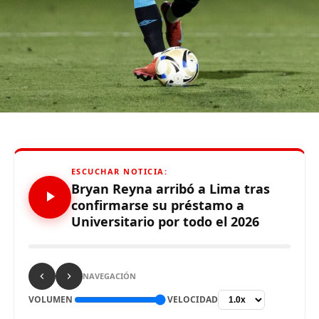
De otro lado, se reportó que supuestos hinchas de
Sporting Cristal realizaron pintas y ciertos daños en los
alrededores del Estadio Alejandro Villanueva – Matute,
durante el partido ante Carabobo por Copa Libertadores
2026. Con este panorama, se abre la posibilidad de que
Alianza Lima no preste nuevamente el recinto deportivo
a los celestes, por lo que se abre una nueva posibilidad
para definir el escenario, para sus tres partidos de local
de la Fase de Grupos..
ESCUCHAR NOTICIA:
Bryan Reyna arribó a Lima tras
confirmarse su préstamo a
Universitario por todo el 2026
Source link
Comparte esto:
NAVEGACIÓN
VOLUMEN
VELOCIDAD