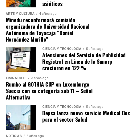
asiáticos
ARTE Y CULTURA
4 años ago
Minedu reconformará comisión
organizadora de Universidad Nacional
Autónoma de Tayacaja “Daniel
Hernández Murillo”
Source link
CIENCIA Y TECNOLOGÍA
5 años ago
Atenciones del Servicio de Publicidad
Comparte esto:
Registral en Línea de la Sunarp
crecieron en 122 %
LIMA NORTE
3 años ago
Rumbo al GOTHIA CUP en Luxemburgo
Suecia con su categoría sub 11 – Señal
Alternativa
CIENCIA Y TECNOLOGÍA
5 años ago
Depsa lanza nuevo servicio Medical Box
para el sector Salud
NOTICIAS
3 años ago