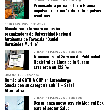
CIENCIA Y TECNOLOGÍA
5 años ago
Los invitamos a leer esta edición digital a través del
Procesadora peruana Torre Blanca
siguiente enlace:
impulsa exportación de fruta a países
asiáticos
https://bancomundial.prociencia.gob.pe/publicacion/revis
idi-peru-2/
ARTE Y CULTURA
4 años ago
Minedu reconformará comisión
organizadora de Universidad Nacional
Autónoma de Tayacaja “Daniel
Hernández Murillo”
Source link
CIENCIA Y TECNOLOGÍA
5 años ago
Atenciones del Servicio de Publicidad
Comparte esto:
Y con frases como: “Ganémosle a la dictadura de los
Registral en Línea de la Sunarp
eternos candidatos del distrito”, “Con corazón todo sale
crecieron en 122 %
mejor”, “Alcaldes sin investigaciones fiscales”, entre
otras, ha logrado calar en las preferencias sumado a que
LIMA NORTE
3 años ago
Rumbo al GOTHIA CUP en Luxemburgo
sus 18 años de experiencia y trayectoria en la cultura y
Suecia con su categoría sub 11 – Señal
en la gestión pública lo avalan. Libros publicados con
Alternativa
ediciones agotadas, premios literarios obtenidos y
CIENCIA Y TECNOLOGÍA
5 años ago
ganador también del plan de incentivos del Ministerio
Depsa lanza nuevo servicio Medical Box
RELATED TOPICS:
de Economía y Finanzas. Ha sido Subgerente, Gerente de
para el sector Salud