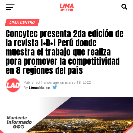
LIMA CENTRO
Concytec presenta 2da edición de
la revista I+D+i Perú donde
muestra el trabajo que realiza
pora promover la competitividad
en 8 regiones del país
Published
4 años ago
on
marzo 18, 2022
By
Limaaldia.pe