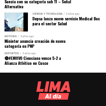
Suecia con su categoría sub 11 – Señal
Alternativa
CIENCIA Y TECNOLOGÍA
5 años ago
Depsa lanza nuevo servicio Medical Box
para el sector Salud
NOTICIAS
3 años ago
Mininter anuncia creación de nueva
categoría en PNP
DEPORTES
3 años ago
🔴#ENVIVO Cienciano vence 5-2 a
Alianza Atlético en Cusco
La vida está llena de momentos como bodas,
cumpleaños, graduaciones, reuniones familiares,
vacaciones y triunfos personales. Estos eventos son los
que hacen que nuestras vidas sean especiales.
Las fotografías nos ayudan a recordar esos momentos
mucho después de que hayan ocurrido. Cuando