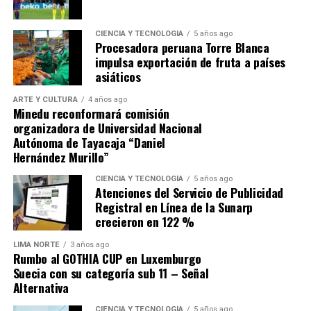
CIENCIA Y TECNOLOGÍA
5 años ago
Procesadora peruana Torre Blanca
impulsa exportación de fruta a países
asiáticos
ARTE Y CULTURA
4 años ago
Minedu reconformará comisión
organizadora de Universidad Nacional
Autónoma de Tayacaja “Daniel
Hernández Murillo”
CIENCIA Y TECNOLOGÍA
5 años ago
Atenciones del Servicio de Publicidad
Registral en Línea de la Sunarp
crecieron en 122 %
LIMA NORTE
3 años ago
Rumbo al GOTHIA CUP en Luxemburgo
Suecia con su categoría sub 11 – Señal
Alternativa
CIENCIA Y TECNOLOGÍA
5 años ago