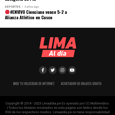
DEPORTES
3 años ago
#ENVIVO Cienciano vence 5-2 a
Alianza Atlético en Cusco
MIDE TU VELOCIDAD DE INTERNET
ACORTADOR DE ENLACES GRATIS
Copyright © 2014 - 2023 Limaaldia.pe Es operado por CC Multimedios.
| Todos los titulares mostrados en esta página son leídos desde los
RSS de los respectivos medios. Limaaldia.pe no tiene responsabilidad