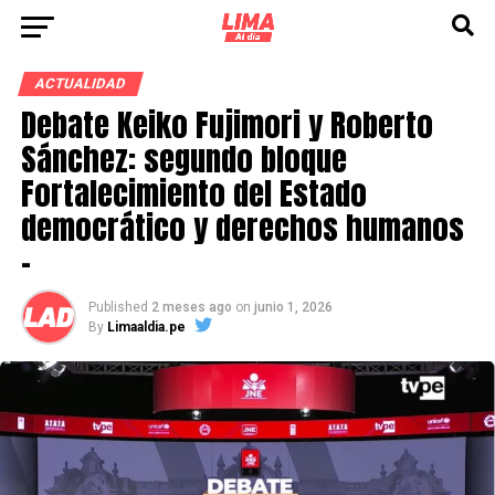
ACTUALIDAD
Debate Keiko Fujimori y Roberto
Sánchez: segundo bloque
Fortalecimiento del Estado
democrático y derechos humanos
–
Published
2 meses ago
on
junio 1, 2026
By
Limaaldia.pe