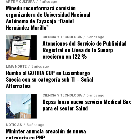
ARTE Y CULTURA
4 años ago
Minedu reconformará comisión
organizadora de Universidad Nacional
Autónoma de Tayacaja “Daniel
Hernández Murillo”
Navegación de entradas
CIENCIA Y TECNOLOGÍA
5 años ago
Atenciones del Servicio de Publicidad
Source link
Registral en Línea de la Sunarp
crecieron en 122 %
Comparte esto:
LIMA NORTE
3 años ago
Rumbo al GOTHIA CUP en Luxemburgo
Suecia con su categoría sub 11 – Señal
Alternativa
CIENCIA Y TECNOLOGÍA
5 años ago
Depsa lanza nuevo servicio Medical Box
para el sector Salud
NOTICIAS
3 años ago
Mininter anuncia creación de nueva
categoría en PNP