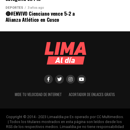
DEPORTES
3 años ago
🔴#ENVIVO Cienciano vence 5-2 a
Alianza Atlético en Cusco
MIDE TU VELOCIDAD DE INTERNET
ACORTADOR DE ENLACES GRATIS
Copyright © 2014 - 2023 Limaaldia.pe Es operado por CC Multimedios.
| Todos los titulares mostrados en esta página son leídos desde los
RSS de los respectivos medios. Limaaldia.pe no tiene responsabilidad