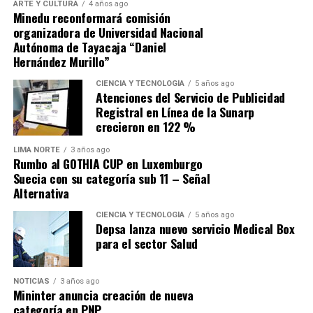
ARTE Y CULTURA
4 años ago
«hay que abordarlas de manera significativa para
Minedu reconformará comisión
evitar que haya un deterioro importante de las
organizadora de Universidad Nacional
finanzas públicas»
en la próxima década.
Autónoma de Tayacaja “Daniel
Hernández Murillo”
Fuente: Gestión
CIENCIA Y TECNOLOGÍA
5 años ago
Atenciones del Servicio de Publicidad
Comparte esto:
Registral en Línea de la Sunarp
crecieron en 122 %
LIMA NORTE
3 años ago
Rumbo al GOTHIA CUP en Luxemburgo
Suecia con su categoría sub 11 – Señal
Alternativa
CIENCIA Y TECNOLOGÍA
5 años ago
Depsa lanza nuevo servicio Medical Box
para el sector Salud
NOTICIAS
3 años ago
Mininter anuncia creación de nueva
categoría en PNP