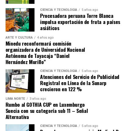
1. El origen: compra «no
CIENCIA Y TECNOLOGÍA
5 años ago
competitiva» por más de s/ 31
Procesadora peruana Torre Blanca
impulsa exportación de fruta a países
millones
asiáticos
ARTE Y CULTURA
4 años ago
En setiembre de 2025, CENARES convocó el proceso no
Minedu reconformará comisión
competitivo (Contratación Directa N.° 22-2025-
organizadora de Universidad Nacional
Autónoma de Tayacaja “Daniel
CENARES/MINSA) para la adquisición de
7,176,336
Hernández Murillo”
unidades de Cloruro de Sodio de 1Lt.
; el contrato N.°
313-2025-CENARES/MINSA fue otorgado
CIENCIA Y TECNOLOGÍA
5 años ago
Atenciones del Servicio de Publicidad
a
ALKOFARMA E.I.R.L.
por un monto de
S/
Registral en Línea de la Sunarp
31,217,061.60
(a S/ 4.35 por unidad). El producto
crecieron en 122 %
suministrado no era de origen peruano, sino importado
de China del fabricante
Shijiazhuang N°4 Pharmaceutical
LIMA NORTE
3 años ago
Rumbo al GOTHIA CUP en Luxemburgo
Co., Ltd.
con Registro Sanitario EE-13689.
Suecia con su categoría sub 11 – Señal
Alternativa
2. La alerta de DIGEMID que el
CIENCIA Y TECNOLOGÍA
5 años ago