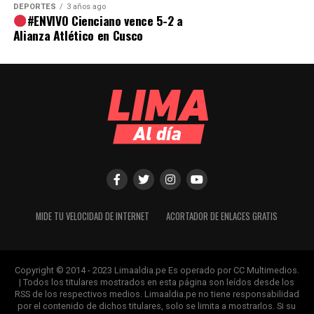
DEPORTES
3 años ago
#ENVIVO Cienciano vence 5-2 a
Alianza Atlético en Cusco
MIDE TU VELOCIDAD DE INTERNET
ACORTADOR DE ENLACES GRATIS
Copyright © 2014 - 2023 Limaaldia.pe Es operado por CC Multimedios.
| Todos los titulares mostrados en esta página son leídos desde los
RSS de los respectivos medios. Limaaldia.pe no tiene responsabilidad
por el contenido de dichos titulares, solo se limita a mostrarlos. Si su