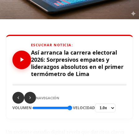
Victoria, Jesús María, San Luis, Ancón, San Isidro,
Pachacamac, Magdalena del Mar, Independencia, Callao,
Cieneguilla, Chorrillos, San Juan de Miraflores y Rímac.
Fuente: Expreso
ESCUCHAR NOTICIA:
Así arranca la carrera electoral
2026: Sorpresivos empates y
Source link
liderazgos absolutos en el primer
termómetro de Lima
Comparte esto:
NAVEGACIÓN
VOLUMEN
VELOCIDAD
Un reciente estudio digital revela que distritos claves
RELATED TOPICS: