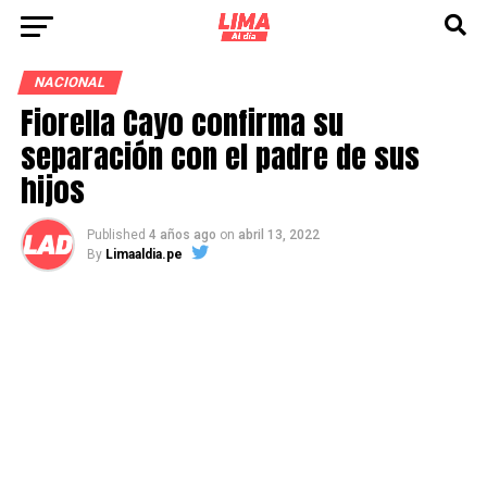
NACIONAL
Fiorella Cayo confirma su
separación con el padre de sus
hijos
Published
4 años ago
on
abril 13, 2022
By
Limaaldia.pe