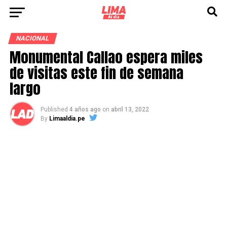
NACIONAL
Monumental Callao espera miles
de visitas este fin de semana
largo
Published
4 años ago
on
abril 13, 2022
By
Limaaldia.pe