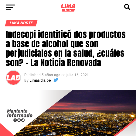
LIMA NORTE
Indecopi identificó dos productos
a base de alcohol que son
perjudiciales en la salud, ¿cuáles
son? – La Noticia Renovada
Published
5 años ago
on
julio 16, 2021
By
Limaaldia.pe