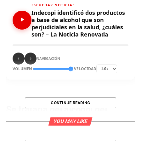
ESCUCHAR NOTICIA:
Indecopi identificó dos productos
a base de alcohol que son
perjudiciales en la salud, ¿cuáles
son? – La Noticia Renovada
NAVEGACIÓN
VOLUMEN
VELOCIDAD
CONTINUE READING
Se trataría del alcohol gel
antibacterial de la marca
YOU MAY LIKE
Talento y el alcohol