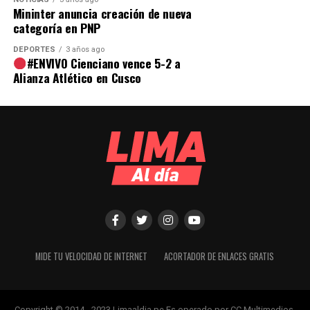
Mininter anuncia creación de nueva
categoría en PNP
DEPORTES
3 años ago
#ENVIVO Cienciano vence 5-2 a
Alianza Atlético en Cusco
MIDE TU VELOCIDAD DE INTERNET
ACORTADOR DE ENLACES GRATIS
Copyright © 2014 - 2023 Limaaldia.pe Es operado por CC Multimedios.