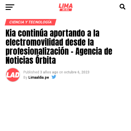
CIENCIA Y TECNOLOGÍA
Kia continúa aportando a la
electromovilidad desde la
profesionalización – Agencia de
Noticias Órbita
Published
3 años ago
on
octubre 6, 2023
By
Limaaldia.pe