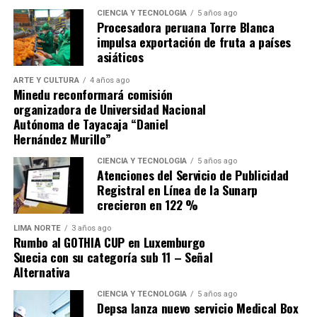
iniciarse en la programación de manera guiada.
CIENCIA Y TECNOLOGÍA
5 años ago
Procesadora peruana Torre Blanca
impulsa exportación de fruta a países
¿Cómo capacitarse en IA generativa y dirección de
asiáticos
empresas?
ARTE Y CULTURA
4 años ago
El dominio de las nuevas herramientas generativas es un
Minedu reconformará comisión
organizadora de Universidad Nacional
objetivo central de la plataforma
Microsoft Elevate
.
Autónoma de Tayacaja “Daniel
Los interesados pueden acceder a una certificación en
Hernández Murillo”
IA generativa con una duración aproximada de cinco
horas, diseñada para comprender el funcionamiento de
CIENCIA Y TECNOLOGÍA
5 años ago
Atenciones del Servicio de Publicidad
esta tecnología y aplicarla a favor del usuario. Tanto el
Registral en Línea de la Sunarp
sector operativo como el directivo tienen opciones,
crecieron en 122 %
pues se ha lanzado un curso específico para líderes de
pequeñas y medianas empresas. Este último enseña a los
LIMA NORTE
3 años ago
Rumbo al GOTHIA CUP en Luxemburgo
directivos de PYMEs a optimizar procesos y tomar
Suecia con su categoría sub 11 – Señal
decisiones estratégicas basadas en el análisis de datos.
Alternativa
¿Cuál es el objetivo global de la iniciativa Microsoft
CIENCIA Y TECNOLOGÍA
5 años ago
Depsa lanza nuevo servicio Medical Box
Elevate?