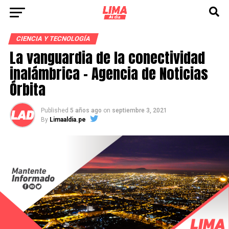
CIENCIA Y TECNOLOGÍA
La vanguardia de la conectividad
inalámbrica – Agencia de Noticias
Órbita
Published
5 años ago
on
septiembre 3, 2021
By
Limaaldia.pe