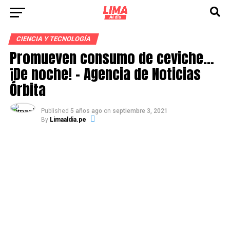
CIENCIA Y TECNOLOGÍA
Promueven consumo de ceviche…
¡De noche! – Agencia de Noticias
Órbita
Published
5 años ago
on
septiembre 3, 2021
By
Limaaldia.pe