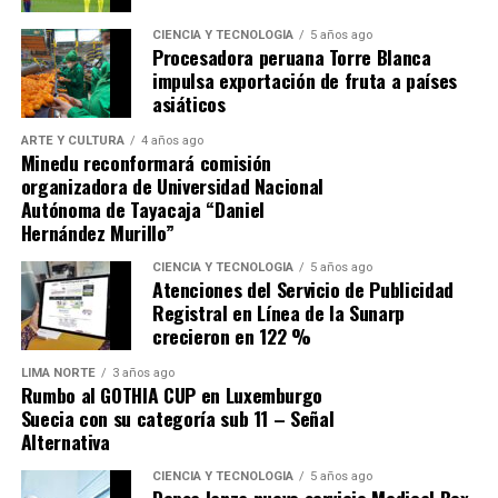
Cajamarca, en el cual necesitan el triunfo si o si, no solo
para recuperarse de la derrota sufrida en Andahuaylas
CIENCIA Y TECNOLOGÍA
5 años ago
Procesadora peruana Torre Blanca
ante Los Chankas, sino buscar que Alianza Lima no se les
impulsa exportación de fruta a países
escape.
asiáticos
ARTE Y CULTURA
4 años ago
Minedu reconformará comisión
organizadora de Universidad Nacional
Autónoma de Tayacaja “Daniel
Hernández Murillo”
Source link
CIENCIA Y TECNOLOGÍA
5 años ago
Atenciones del Servicio de Publicidad
Comparte esto:
Registral en Línea de la Sunarp
crecieron en 122 %
LIMA NORTE
3 años ago
Rumbo al GOTHIA CUP en Luxemburgo
Suecia con su categoría sub 11 – Señal
Alternativa
CIENCIA Y TECNOLOGÍA
5 años ago
Depsa lanza nuevo servicio Medical Box