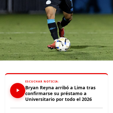
partido como local, tener una ventaja y hacer el primer
tiempo qu
e
hizo
”
,
enfatizó el técnico.
De otro lado, se reportó que supuestos hinchas de
Sporting Cristal realizaron pintas y ciertos daños en los
alrededores del Estadio Alejandro Villanueva – Matute,
durante el partido ante Carabobo por Copa Libertadores
2026. Con este panorama, se abre la posibilidad de que
Alianza Lima no preste nuevamente el recinto deportivo
a los celestes, por lo que se abre una nueva posibilidad
para definir el escenario, para sus tres partidos de local
de la Fase de Grupos..
ESCUCHAR NOTICIA:
Bryan Reyna arribó a Lima tras
confirmarse su préstamo a
Universitario por todo el 2026
Source link