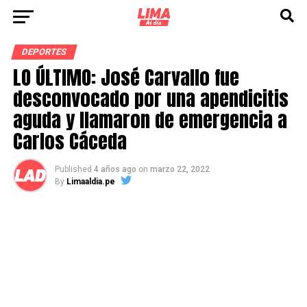
DEPORTES
LO ÚLTIMO: José Carvallo fue
desconvocado por una apendicitis
aguda y llamaron de emergencia a
Carlos Cáceda
Published
4 años ago
on
marzo 22, 2022
By
Limaaldia.pe