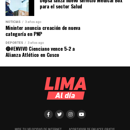
para el sector Salud
NOTICIAS
3 años ago
Mininter anuncia creación de nueva
categoría en PNP
DEPORTES
3 años ago
🔴#ENVIVO Cienciano vence 5-2 a
Alianza Atlético en Cusco
MIDE TU VELOCIDAD DE INTERNET
ACORTADOR DE ENLACES GRATIS