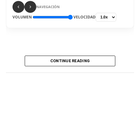
Comparte esto:
NAVEGACIÓN
VOLUMEN
VELOCIDAD
CONTINUE READING
De vuelta al país. El delantero Bryan Reyna arribó hoy a
Lima, para ser nuevo jugador de Universitario de
Deportes para la temporada 2026. El “picante” pisó el
aeropuerto internacional Jorge Chávez por la mañana,
en medio de gran expectativa de los hinchas cremas, que
siguen atentos la incorporación del atacante
procedente del fútbol argentino. Fue recibido por
integrantes del club merengue, para irse a realizar los
exámenes correspondientes y ser presentado
oficialmente.