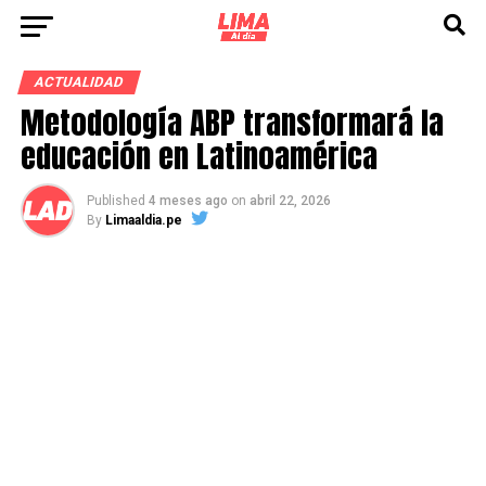
ACTUALIDAD
Metodología ABP transformará la
educación en Latinoamérica
Published
4 meses ago
on
abril 22, 2026
By
Limaaldia.pe