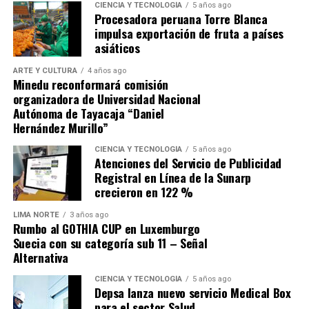
le provoca una profunda tristeza. Añadió que «especular
CIENCIA Y TECNOLOGÍA
5 años ago
Procesadora peruana Torre Blanca
los porqués para una decisión tan importante es no solo
impulsa exportación de fruta a países
absurdo, sino infame».
asiáticos
ARTE Y CULTURA
4 años ago
Minedu reconformará comisión
organizadora de Universidad Nacional
Autónoma de Tayacaja “Daniel
Hernández Murillo”
Navegación de entradas
CIENCIA Y TECNOLOGÍA
5 años ago
Atenciones del Servicio de Publicidad
Source link
Registral en Línea de la Sunarp
crecieron en 122 %
Comparte esto:
LIMA NORTE
3 años ago
Rumbo al GOTHIA CUP en Luxemburgo
Suecia con su categoría sub 11 – Señal
Alternativa
CIENCIA Y TECNOLOGÍA
5 años ago
Depsa lanza nuevo servicio Medical Box
para el sector Salud