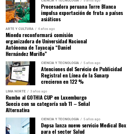
CIENCIA Y TECNOLOGÍA
5 años ago
Procesadora peruana Torre Blanca
impulsa exportación de fruta a países
asiáticos
ARTE Y CULTURA
4 años ago
Minedu reconformará comisión
organizadora de Universidad Nacional
Autónoma de Tayacaja “Daniel
Hernández Murillo”
CIENCIA Y TECNOLOGÍA
5 años ago
Atenciones del Servicio de Publicidad
Y con frases como: “Ganémosle a la dictadura de los
Registral en Línea de la Sunarp
eternos candidatos del distrito”, “Con corazón todo sale
crecieron en 122 %
mejor”, “Alcaldes sin investigaciones fiscales”, entre
otras, ha logrado calar en las preferencias sumado a que
LIMA NORTE
3 años ago
Rumbo al GOTHIA CUP en Luxemburgo
sus 18 años de experiencia y trayectoria en la cultura y
Suecia con su categoría sub 11 – Señal
en la gestión pública lo avalan. Libros publicados con
Alternativa
ediciones agotadas, premios literarios obtenidos y
CIENCIA Y TECNOLOGÍA
5 años ago
ganador también del plan de incentivos del Ministerio
Depsa lanza nuevo servicio Medical Box
de Economía y Finanzas. Ha sido Subgerente, Gerente de
para el sector Salud