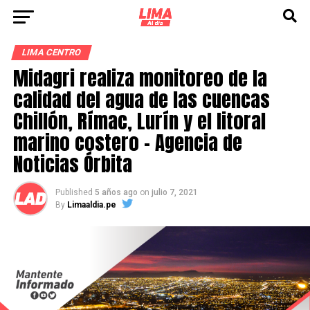
LIMA CENTRO
Midagri realiza monitoreo de la
calidad del agua de las cuencas
Chillón, Rímac, Lurín y el litoral
marino costero – Agencia de
Noticias Órbita
Published
5 años ago
on
julio 7, 2021
By
Limaaldia.pe