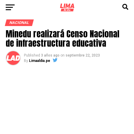
NACIONAL
Minedu realizará Censo Nacional
de infraestructura educativa
Published
3 años ago
on
septiembre 22, 2023
By
Limaaldia.pe