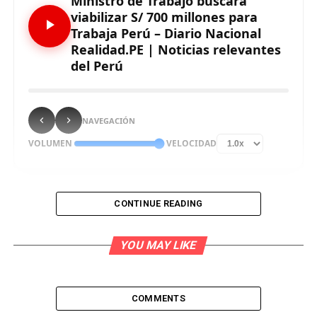
Ministro de Trabajo buscará
viabilizar S/ 700 millones para
Trabaja Perú – Diario Nacional
Realidad.PE | Noticias relevantes
del Perú
NAVEGACIÓN
VOLUMEN
VELOCIDAD
CONTINUE READING
El ministro de Trabajo y Promoción del Empleo, Iber
Maraví Olarte aseguró que su gestión estará enfocada
YOU MAY LIKE
en la generación del empleo formal y buscará viabilizar
la transferencia de 700 millones de soles a favor del
programa Trabaja Perú.
COMMENTS